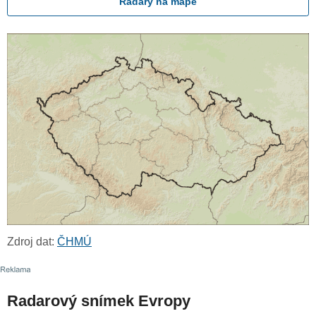
Radary na mapě
Zdroj dat:
ČHMÚ
Radarový snímek Evropy