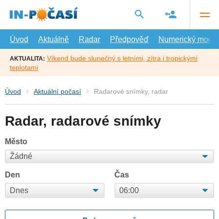
Přejít
na
hlavní
obsah
Úvod
Aktuálně
Radar
Předpověď
Numerický model
Víkend bude slunečný s letními, zítra i tropickými
AKTUALITA:
teplotami
Úvod
Aktuální počasí
Radarové snímky, radar
Radar, radarové snímky
Město
Den
Čas