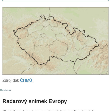
Zdroj dat:
ČHMÚ
Radarový snímek Evropy