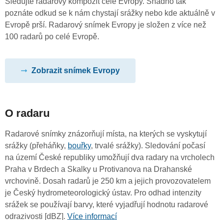
Sledujte radarový kompozit celé Evropy. Snadno tak
poznáte odkud se k nám chystají srážky nebo kde aktuálně v
Evropě prší. Radarový snímek Evropy je složen z více než
100 radarů po celé Evropě.
Zobrazit snímek Evropy
O radaru
Radarové snímky znázorňují místa, na kterých se vyskytují
srážky (přeháňky,
bouřky
, trvalé srážky). Sledování počasí
na území České republiky umožňují dva radary na vrcholech
Praha v Brdech a Skalky u Protivanova na Drahanské
vrchovině. Dosah radarů je 250 km a jejich provozovatelem
je Český hydrometeorologický ústav. Pro odhad intenzity
srážek se používají barvy, které vyjadřují hodnotu radarové
odrazivosti [dBZ].
Více informací