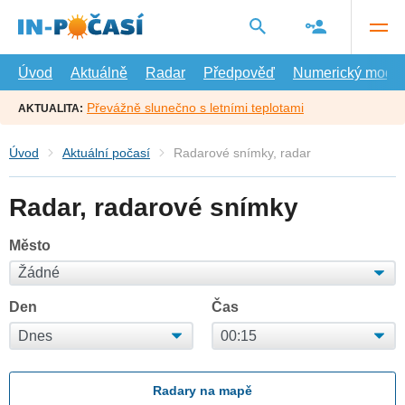
Přejít
na
hlavní
obsah
Úvod
Aktuálně
Radar
Předpověď
Numerický model
Převážně slunečno s letními teplotami
AKTUALITA:
Úvod
Aktuální počasí
Radarové snímky, radar
Radar, radarové snímky
Město
Den
Čas
Radary na mapě