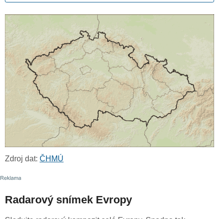
Zdroj dat:
ČHMÚ
Radarový snímek Evropy