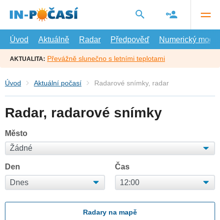
Přejít
na
hlavní
obsah
Úvod
Aktuálně
Radar
Předpověď
Numerický model
Převážně slunečno s letními teplotami
AKTUALITA:
Úvod
Aktuální počasí
Radarové snímky, radar
Radar, radarové snímky
Město
Den
Čas
Radary na mapě