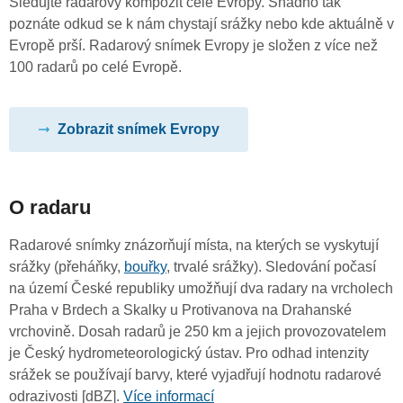
Sledujte radarový kompozit celé Evropy. Snadno tak
poznáte odkud se k nám chystají srážky nebo kde aktuálně v
Evropě prší. Radarový snímek Evropy je složen z více než
100 radarů po celé Evropě.
Zobrazit snímek Evropy
O radaru
Radarové snímky znázorňují místa, na kterých se vyskytují
srážky (přeháňky,
bouřky
, trvalé srážky). Sledování počasí
na území České republiky umožňují dva radary na vrcholech
Praha v Brdech a Skalky u Protivanova na Drahanské
vrchovině. Dosah radarů je 250 km a jejich provozovatelem
je Český hydrometeorologický ústav. Pro odhad intenzity
srážek se používají barvy, které vyjadřují hodnotu radarové
odrazivosti [dBZ].
Více informací