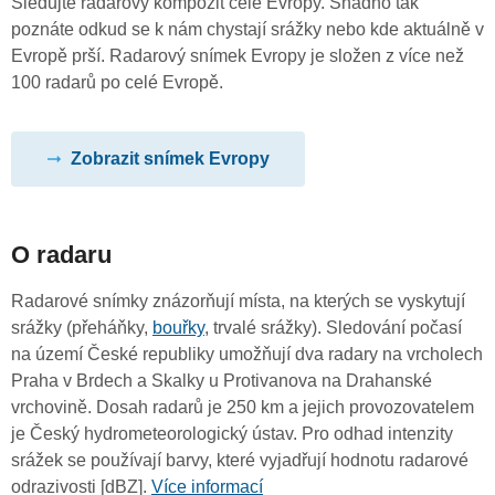
Sledujte radarový kompozit celé Evropy. Snadno tak
poznáte odkud se k nám chystají srážky nebo kde aktuálně v
Evropě prší. Radarový snímek Evropy je složen z více než
100 radarů po celé Evropě.
Zobrazit snímek Evropy
O radaru
Radarové snímky znázorňují místa, na kterých se vyskytují
srážky (přeháňky,
bouřky
, trvalé srážky). Sledování počasí
na území České republiky umožňují dva radary na vrcholech
Praha v Brdech a Skalky u Protivanova na Drahanské
vrchovině. Dosah radarů je 250 km a jejich provozovatelem
je Český hydrometeorologický ústav. Pro odhad intenzity
srážek se používají barvy, které vyjadřují hodnotu radarové
odrazivosti [dBZ].
Více informací