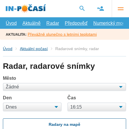
Přejít
na
hlavní
obsah
Úvod
Aktuálně
Radar
Předpověď
Numerický model
Převážně slunečno s letními teplotami
AKTUALITA:
Úvod
Aktuální počasí
Radarové snímky, radar
Radar, radarové snímky
Město
Den
Čas
Radary na mapě