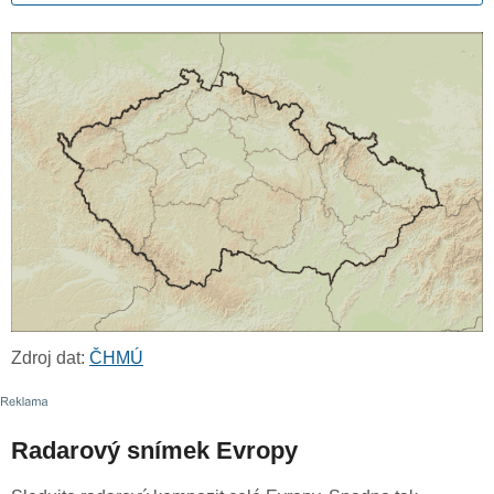
Zdroj dat:
ČHMÚ
Radarový snímek Evropy