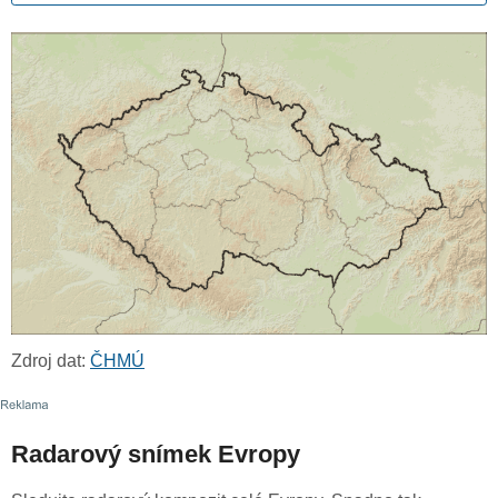
Zdroj dat:
ČHMÚ
Radarový snímek Evropy