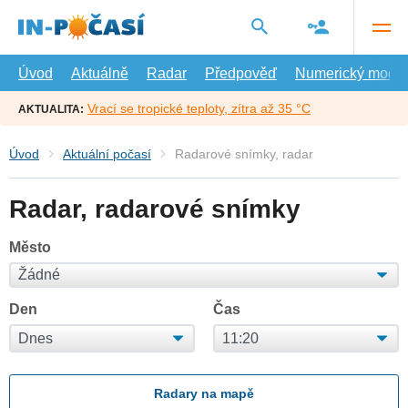
Přejít
na
hlavní
obsah
Úvod
Aktuálně
Radar
Předpověď
Numerický model
Vrací se tropické teploty, zítra až 35 °C
AKTUALITA:
Úvod
Aktuální počasí
Radarové snímky, radar
Radar, radarové snímky
Město
Den
Čas
Radary na mapě