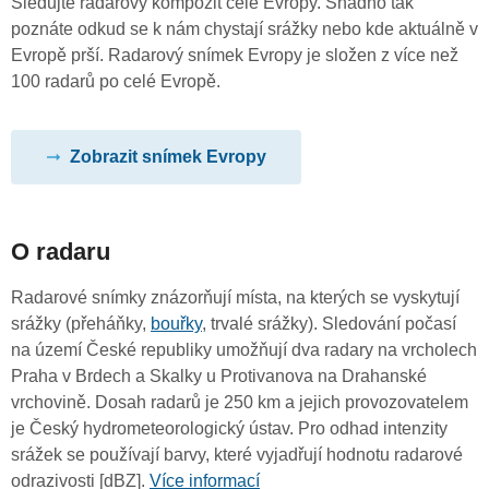
Sledujte radarový kompozit celé Evropy. Snadno tak
poznáte odkud se k nám chystají srážky nebo kde aktuálně v
Evropě prší. Radarový snímek Evropy je složen z více než
100 radarů po celé Evropě.
Zobrazit snímek Evropy
O radaru
Radarové snímky znázorňují místa, na kterých se vyskytují
srážky (přeháňky,
bouřky
, trvalé srážky). Sledování počasí
na území České republiky umožňují dva radary na vrcholech
Praha v Brdech a Skalky u Protivanova na Drahanské
vrchovině. Dosah radarů je 250 km a jejich provozovatelem
je Český hydrometeorologický ústav. Pro odhad intenzity
srážek se používají barvy, které vyjadřují hodnotu radarové
odrazivosti [dBZ].
Více informací