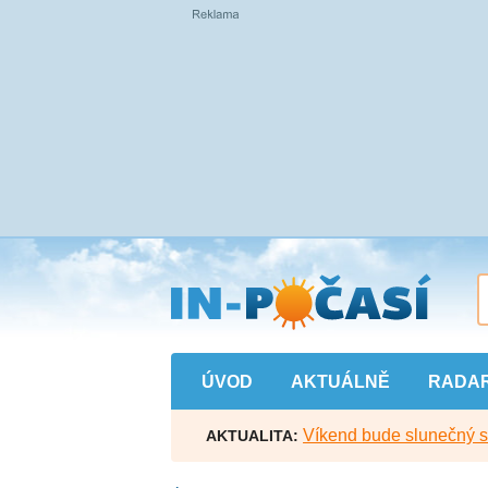
Přejít
na
hlavní
obsah
ÚVOD
AKTUÁLNĚ
RADA
Víkend bude slunečný s l
AKTUALITA: