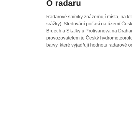
O radaru
Radarové snímky znázorňují místa, na kte
srážky). Sledování počasí na území Česk
Brdech a Skalky u Protivanova na Drahan
provozovatelem je Český hydrometeorolog
barvy, které vyjadřují hodnotu radarové o