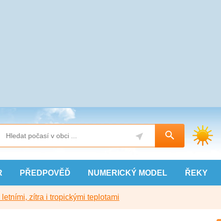
R
PŘEDPOVĚĎ
NUMERICKÝ
MODEL
ŘEKY
etními, zítra i tropickými teplotami