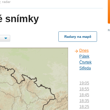
, radar
é snímky
Radary na mapě
Dnes
Pátek
Čtvrtek
Středa
19:05
18:55
18:45
18:35
18:25