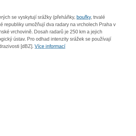
15:05
14:55
rých se vyskytují srážky (přeháňky,
bouřky
, trvalé
14:45
é republiky umožňují dva radary na vrcholech Praha v
14:35
ské vrchovině. Dosah radarů je 250 km a jejich
14:25
ický ústav. Pro odhad intenzity srážek se používají
14:15
drazivosti [dBZ].
Více informací
14:05
13:55
13:45
13:35
13:25
13:15
13:05
12:55
12:45
12:35
12:25
12:15