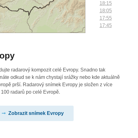
18:15
18:05
17:55
17:45
17:35
17:25
17:15
ropy
17:05
16:55
16:45
dujte radarový kompozit celé Evropy. Snadno tak
16:35
náte odkud se k nám chystají srážky nebo kde aktuálně
16:25
vropě prší. Radarový snímek Evropy je složen z více
16:15
 100 radarů po celé Evropě.
16:05
15:55
Zobrazit snímek Evropy
15:45
15:35
15:25
15:15