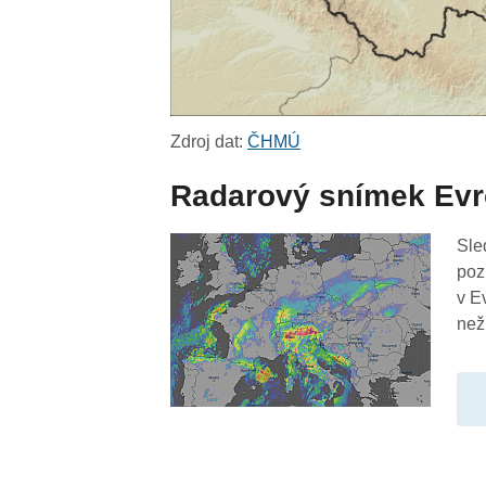
Zdroj dat:
ČHMÚ
Radarový snímek Ev
Sle
poz
v E
než