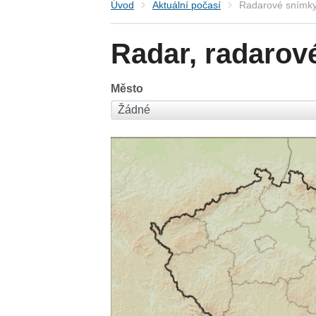
Úvod
Aktuální počasí
Radarové snímky
Radar, radarov
Město