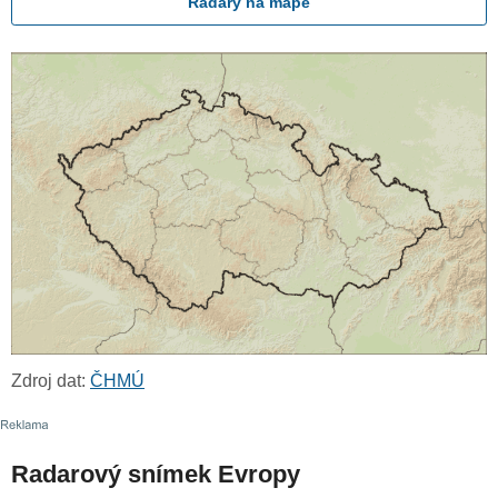
Radary na mapě
Zdroj dat:
ČHMÚ
Radarový snímek Evropy