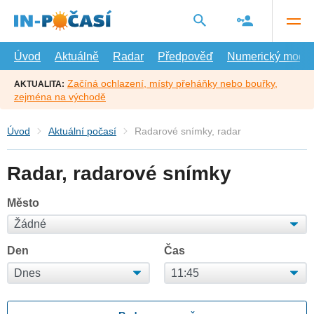
Přejít
na
hlavní
obsah
Úvod
Aktuálně
Radar
Předpověď
Numerický model
Začíná ochlazení, místy přeháňky nebo bouřky,
AKTUALITA:
zejména na východě
Úvod
Aktuální počasí
Radarové snímky, radar
Radar, radarové snímky
Město
Den
Čas