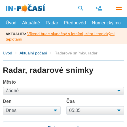
Přejít
na
hlavní
obsah
Úvod
Aktuálně
Radar
Předpověď
Numerický model
Víkend bude slunečný s letními, zítra i tropickými
AKTUALITA:
teplotami
Úvod
Aktuální počasí
Radarové snímky, radar
Radar, radarové snímky
Město
Den
Čas