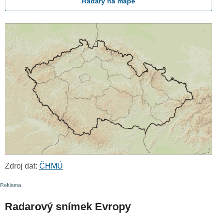
Radary na mapě
Zdroj dat:
ČHMÚ
Radarový snímek Evropy