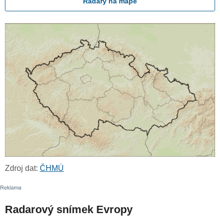
Radary na mapě
Zdroj dat:
ČHMÚ
Radarový snímek Evropy