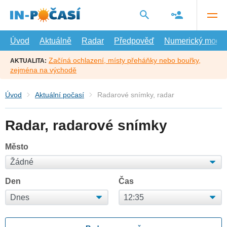
Přejít
na
hlavní
obsah
Úvod
Aktuálně
Radar
Předpověď
Numerický model
Začíná ochlazení, místy přeháňky nebo bouřky,
AKTUALITA:
zejména na východě
Úvod
Aktuální počasí
Radarové snímky, radar
Radar, radarové snímky
Město
Den
Čas