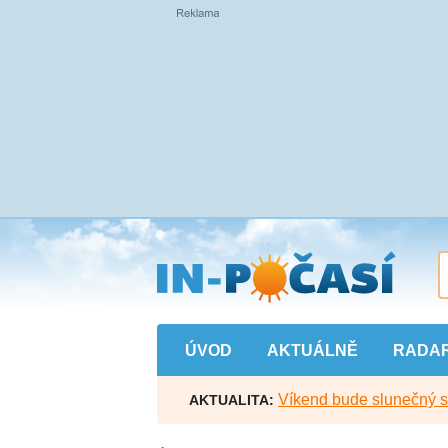
Přejít
na
hlavní
obsah
ÚVOD
AKTUÁLNĚ
RADA
Víkend bude slunečný s l
AKTUALITA: