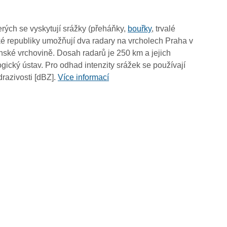
01:35
01:25
rých se vyskytují srážky (přeháňky,
bouřky
, trvalé
01:15
é republiky umožňují dva radary na vrcholech Praha v
01:05
ské vrchovině. Dosah radarů je 250 km a jejich
00:55
ický ústav. Pro odhad intenzity srážek se používají
00:45
drazivosti [dBZ].
Více informací
00:35
00:25
00:15
00:05