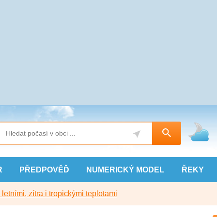
R
PŘEDPOVĚĎ
NUMERICKÝ
MODEL
ŘEKY
etními, zítra i tropickými teplotami