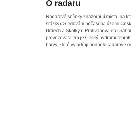
O radaru
Radarové snímky znázorňují místa, na kte
srážky). Sledování počasí na území Česk
Brdech a Skalky u Protivanova na Drahan
provozovatelem je Český hydrometeorolog
barvy, které vyjadřují hodnotu radarové o