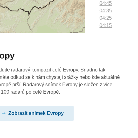
04:45
04:35
04:25
04:15
04:05
03:55
03:45
ropy
03:35
03:25
03:15
dujte radarový kompozit celé Evropy. Snadno tak
03:05
náte odkud se k nám chystají srážky nebo kde aktuálně
02:55
vropě prší. Radarový snímek Evropy je složen z více
02:45
 100 radarů po celé Evropě.
02:35
02:25
Zobrazit snímek Evropy
02:15
02:05
01:55
01:45