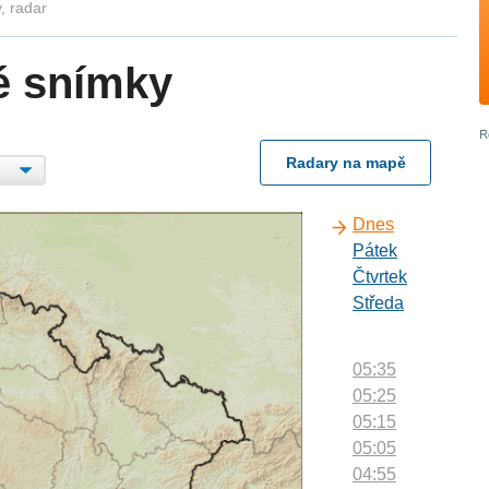
, radar
é snímky
Radary na mapě
Dnes
Pátek
Čtvrtek
Středa
05:35
05:25
05:15
05:05
04:55