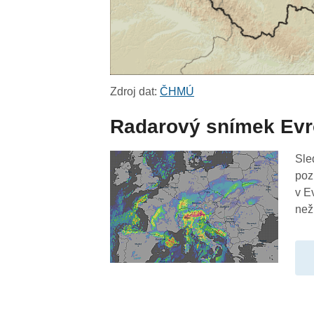
Zdroj dat:
ČHMÚ
Radarový snímek Ev
Sle
poz
v E
než