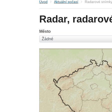
Úvod
Aktuální počasí
Radarové snímky
Radar, radarov
Město