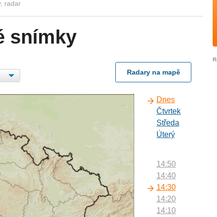
, radar
é snímky
Radary na mapě
Dnes
Čtvrtek
Středa
Úterý
14:50
14:40
14:30
14:20
14:10