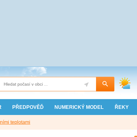
R
PŘEDPOVĚĎ
NUMERICKÝ
MODEL
ŘEKY
ními teplotami