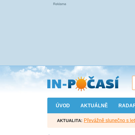
Přejít
na
hlavní
obsah
ÚVOD
AKTUÁLNĚ
RADA
Převážně slunečno s let
AKTUALITA: