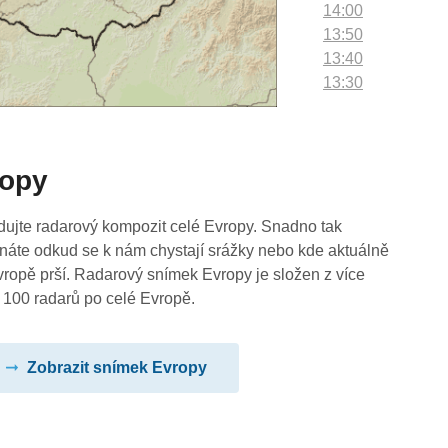
14:00
13:50
13:40
13:30
13:20
13:10
13:00
ropy
12:50
12:40
12:30
dujte radarový kompozit celé Evropy. Snadno tak
12:20
náte odkud se k nám chystají srážky nebo kde aktuálně
12:10
vropě prší. Radarový snímek Evropy je složen z více
12:00
 100 radarů po celé Evropě.
11:50
11:40
Zobrazit snímek Evropy
11:30
11:20
11:10
11:00