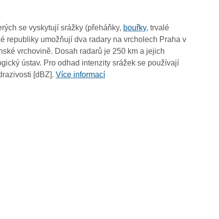
10:50
10:40
rých se vyskytují srážky (přeháňky,
bouřky
, trvalé
10:30
é republiky umožňují dva radary na vrcholech Praha v
10:20
ské vrchovině. Dosah radarů je 250 km a jejich
10:10
ický ústav. Pro odhad intenzity srážek se používají
10:00
drazivosti [dBZ].
Více informací
09:50
09:40
09:30
09:20
09:10
09:00
08:50
08:40
08:30
08:20
08:10
08:00