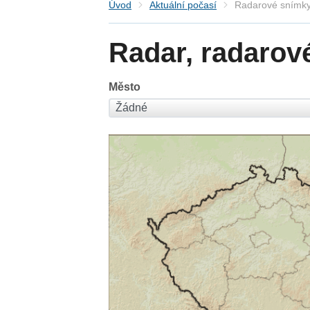
Úvod
Aktuální počasí
Radarové snímky
Radar, radarov
Město