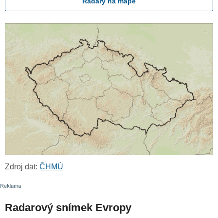
Radary na mapě
Zdroj dat:
ČHMÚ
Radarový snímek Evropy