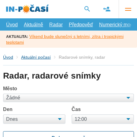
Přejít
na
hlavní
obsah
Úvod
Aktuálně
Radar
Předpověď
Numerický model
Víkend bude slunečný s letními, zítra i tropickými
AKTUALITA:
teplotami
Úvod
Aktuální počasí
Radarové snímky, radar
Radar, radarové snímky
Město
Den
Čas