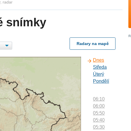
, radar
é snímky
Radary na mapě
Dnes
Středa
Úterý
Pondělí
06:10
06:00
05:50
05:40
05:30