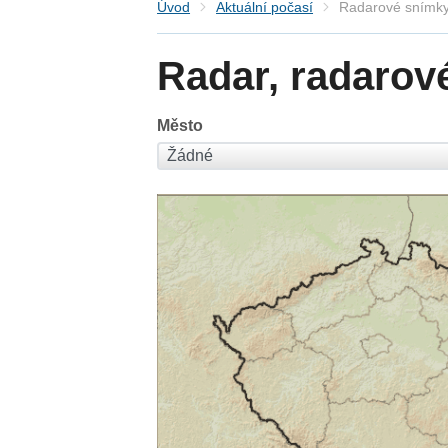
Úvod
Aktuální počasí
Radarové snímky
Radar, radarov
Město