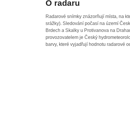
O radaru
Radarové snímky znázorňují místa, na kte
srážky). Sledování počasí na území Česk
Brdech a Skalky u Protivanova na Drahan
provozovatelem je Český hydrometeorolog
barvy, které vyjadřují hodnotu radarové o