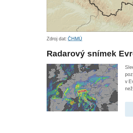
Zdroj dat:
ČHMÚ
Radarový snímek Ev
Sle
poz
v E
než