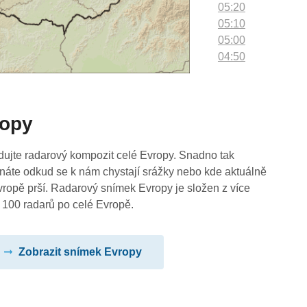
05:20
05:10
05:00
04:50
04:40
04:30
04:20
ropy
04:10
04:00
03:50
dujte radarový kompozit celé Evropy. Snadno tak
03:40
náte odkud se k nám chystají srážky nebo kde aktuálně
03:30
vropě prší. Radarový snímek Evropy je složen z více
03:20
 100 radarů po celé Evropě.
03:10
03:00
Zobrazit snímek Evropy
02:50
02:40
02:30
02:20