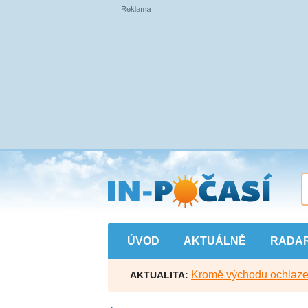
Přejít
na
hlavní
obsah
ÚVOD
AKTUÁLNĚ
RADA
Kromě východu ochlazen
AKTUALITA: