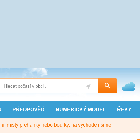
R
PŘEDPOVĚĎ
NUMERICKÝ
MODEL
ŘEKY
í, místy přeháňky nebo bouřky, na východě i silné