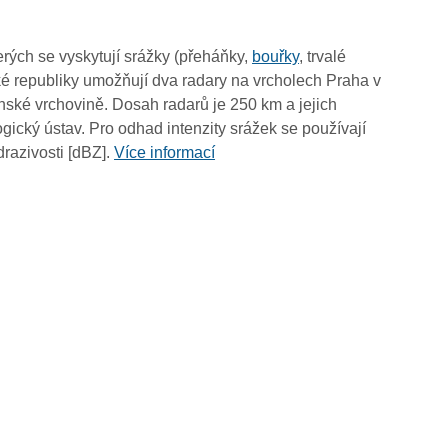
02:10
02:00
rých se vyskytují srážky (přeháňky,
bouřky
, trvalé
01:50
é republiky umožňují dva radary na vrcholech Praha v
01:40
ské vrchovině. Dosah radarů je 250 km a jejich
01:30
ický ústav. Pro odhad intenzity srážek se používají
01:20
drazivosti [dBZ].
Více informací
01:10
01:00
00:50
00:40
00:30
00:20
00:10
00:00