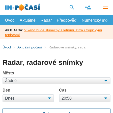
Přejít
na
hlavní
obsah
Úvod
Aktuálně
Radar
Předpověď
Numerický model
Víkend bude slunečný s letními, zítra i tropickými
AKTUALITA:
teplotami
Úvod
Aktuální počasí
Radarové snímky, radar
Radar, radarové snímky
Město
Den
Čas