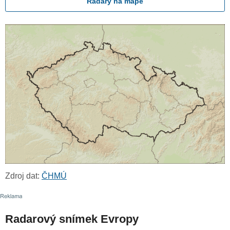
Radary na mapě
Zdroj dat:
ČHMÚ
Radarový snímek Evropy