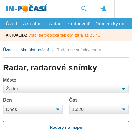
Přejít
na
hlavní
obsah
Úvod
Aktuálně
Radar
Předpověď
Numerický model
Vrací se tropické teploty, zítra až 35 °C
AKTUALITA:
Úvod
Aktuální počasí
Radarové snímky, radar
Radar, radarové snímky
Město
Den
Čas
Radary na mapě