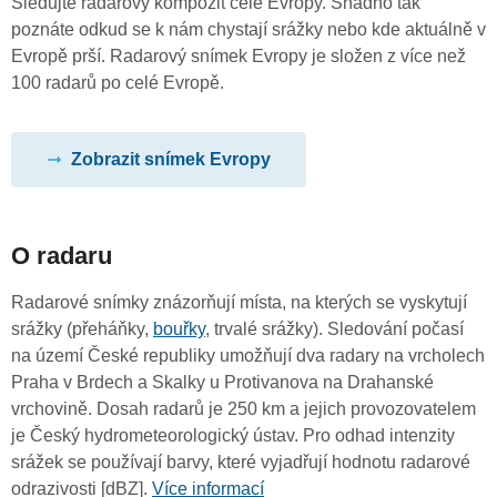
Sledujte radarový kompozit celé Evropy. Snadno tak
poznáte odkud se k nám chystají srážky nebo kde aktuálně v
Evropě prší. Radarový snímek Evropy je složen z více než
100 radarů po celé Evropě.
Zobrazit snímek Evropy
O radaru
Radarové snímky znázorňují místa, na kterých se vyskytují
srážky (přeháňky,
bouřky
, trvalé srážky). Sledování počasí
na území České republiky umožňují dva radary na vrcholech
Praha v Brdech a Skalky u Protivanova na Drahanské
vrchovině. Dosah radarů je 250 km a jejich provozovatelem
je Český hydrometeorologický ústav. Pro odhad intenzity
srážek se používají barvy, které vyjadřují hodnotu radarové
odrazivosti [dBZ].
Více informací