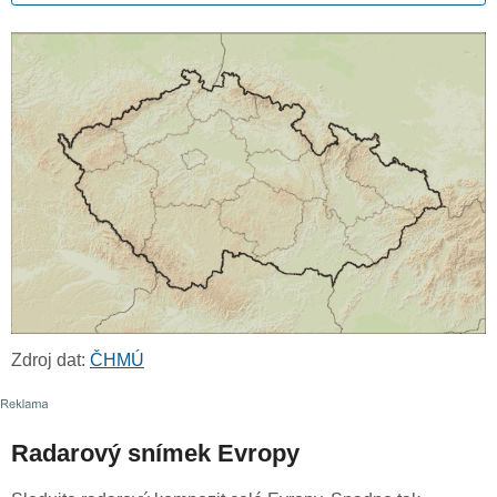
Zdroj dat:
ČHMÚ
Radarový snímek Evropy