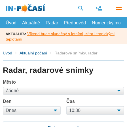
Přejít
na
hlavní
obsah
Úvod
Aktuálně
Radar
Předpověď
Numerický model
Víkend bude slunečný s letními, zítra i tropickými
AKTUALITA:
teplotami
Úvod
Aktuální počasí
Radarové snímky, radar
Radar, radarové snímky
Město
Den
Čas