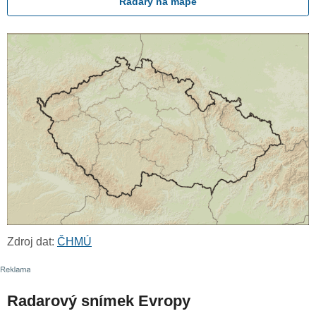
Radary na mapě
Zdroj dat:
ČHMÚ
Radarový snímek Evropy