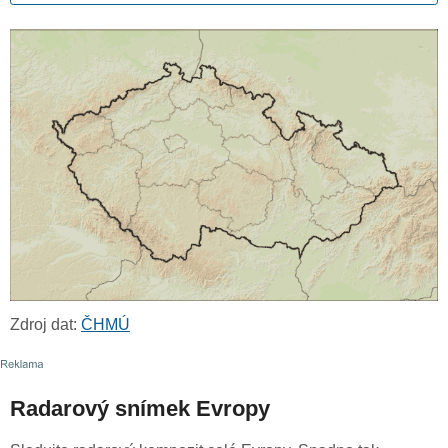
Zdroj dat:
ČHMÚ
Radarový snímek Evropy