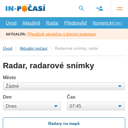
Přejít
na
hlavní
obsah
Úvod
Aktuálně
Radar
Předpověď
Numerický model
Převážně slunečno s letními teplotami
AKTUALITA:
Úvod
Aktuální počasí
Radarové snímky, radar
Radar, radarové snímky
Město
Den
Čas
Radary na mapě