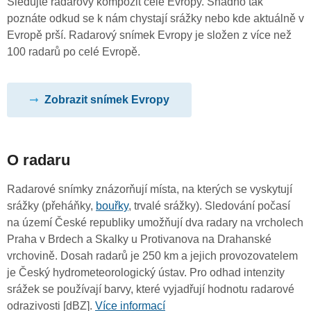
Sledujte radarový kompozit celé Evropy. Snadno tak
poznáte odkud se k nám chystají srážky nebo kde aktuálně v
Evropě prší. Radarový snímek Evropy je složen z více než
100 radarů po celé Evropě.
Zobrazit snímek Evropy
O radaru
Radarové snímky znázorňují místa, na kterých se vyskytují
srážky (přeháňky,
bouřky
, trvalé srážky). Sledování počasí
na území České republiky umožňují dva radary na vrcholech
Praha v Brdech a Skalky u Protivanova na Drahanské
vrchovině. Dosah radarů je 250 km a jejich provozovatelem
je Český hydrometeorologický ústav. Pro odhad intenzity
srážek se používají barvy, které vyjadřují hodnotu radarové
odrazivosti [dBZ].
Více informací