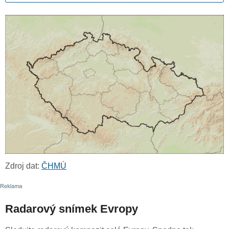
Zdroj dat:
ČHMÚ
Radarový snímek Evropy