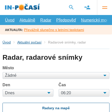
Přejít
na
hlavní
obsah
Úvod
Aktuálně
Radar
Předpověď
Numerický model
Převážně slunečno s letními teplotami
AKTUALITA:
Úvod
Aktuální počasí
Radarové snímky, radar
Radar, radarové snímky
Město
Den
Čas
Radary na mapě