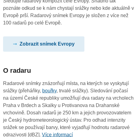
Sledujte radarový kompozit celé Evropy. Snadno tak
poznáte odkud se k nám chystají srážky nebo kde aktuálně v
Evropě prší. Radarový snímek Evropy je složen z více než
100 radarů po celé Evropě.
Zobrazit snímek Evropy
O radaru
Radarové snímky znázorňují místa, na kterých se vyskytují
srážky (přeháňky,
bouřky
, trvalé srážky). Sledování počasí
na území České republiky umožňují dva radary na vrcholech
Praha v Brdech a Skalky u Protivanova na Drahanské
vrchovině. Dosah radarů je 250 km a jejich provozovatelem
je Český hydrometeorologický ústav. Pro odhad intenzity
srážek se používají barvy, které vyjadřují hodnotu radarové
odrazivosti [dBZ].
Více informací