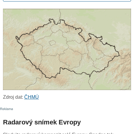
Zdroj dat:
ČHMÚ
Radarový snímek Evropy