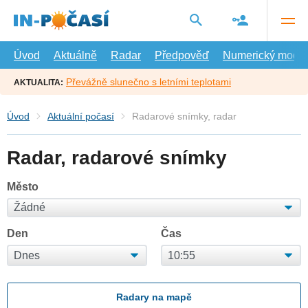
Přejít
na
hlavní
obsah
Úvod
Aktuálně
Radar
Předpověď
Numerický model
Převážně slunečno s letními teplotami
AKTUALITA:
Úvod
Aktuální počasí
Radarové snímky, radar
Radar, radarové snímky
Město
Den
Čas
Radary na mapě