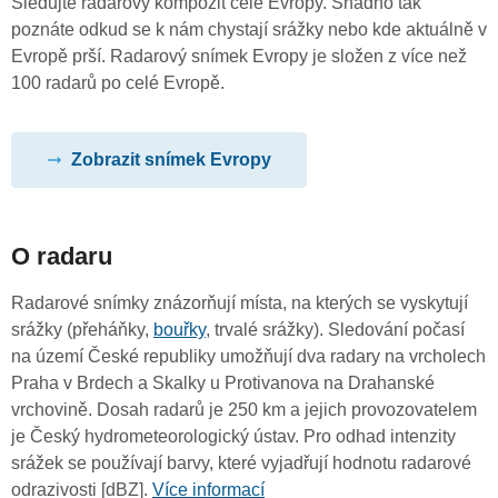
Sledujte radarový kompozit celé Evropy. Snadno tak
poznáte odkud se k nám chystají srážky nebo kde aktuálně v
Evropě prší. Radarový snímek Evropy je složen z více než
100 radarů po celé Evropě.
Zobrazit snímek Evropy
O radaru
Radarové snímky znázorňují místa, na kterých se vyskytují
srážky (přeháňky,
bouřky
, trvalé srážky). Sledování počasí
na území České republiky umožňují dva radary na vrcholech
Praha v Brdech a Skalky u Protivanova na Drahanské
vrchovině. Dosah radarů je 250 km a jejich provozovatelem
je Český hydrometeorologický ústav. Pro odhad intenzity
srážek se používají barvy, které vyjadřují hodnotu radarové
odrazivosti [dBZ].
Více informací