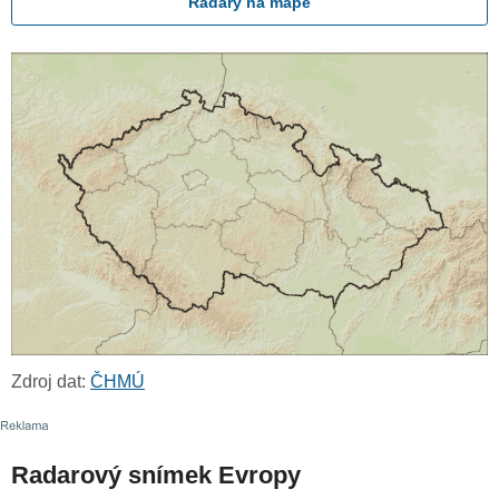
Radary na mapě
Zdroj dat:
ČHMÚ
Radarový snímek Evropy