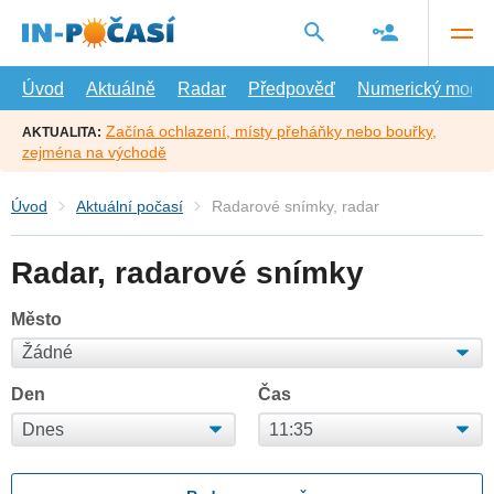
Přejít
na
hlavní
obsah
Úvod
Aktuálně
Radar
Předpověď
Numerický model
Začíná ochlazení, místy přeháňky nebo bouřky,
AKTUALITA:
zejména na východě
Úvod
Aktuální počasí
Radarové snímky, radar
Radar, radarové snímky
Město
Den
Čas