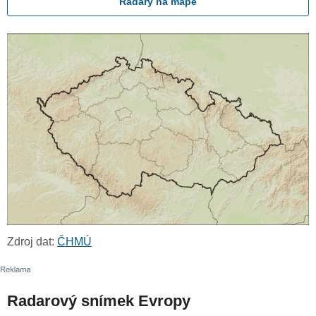
Radary na mapě
Zdroj dat:
ČHMÚ
Radarový snímek Evropy