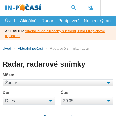
Přejít
na
hlavní
obsah
Úvod
Aktuálně
Radar
Předpověď
Numerický model
Víkend bude slunečný s letními, zítra i tropickými
AKTUALITA:
teplotami
Úvod
Aktuální počasí
Radarové snímky, radar
Radar, radarové snímky
Město
Den
Čas