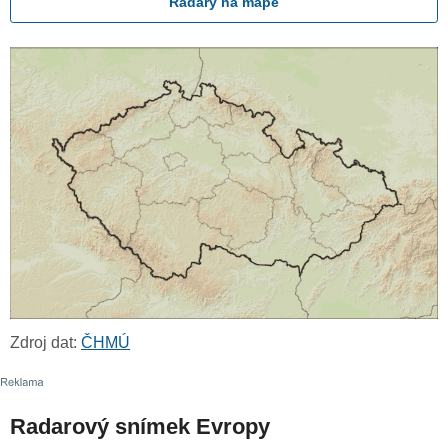
Radary na mapě
Zdroj dat:
ČHMÚ
Radarový snímek Evropy