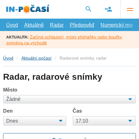
Přejít
na
hlavní
obsah
Úvod
Aktuálně
Radar
Předpověď
Numerický model
Začíná ochlazení, místy přeháňky nebo bouřky,
AKTUALITA:
zejména na východě
Úvod
Aktuální počasí
Radarové snímky, radar
Radar, radarové snímky
Město
Den
Čas