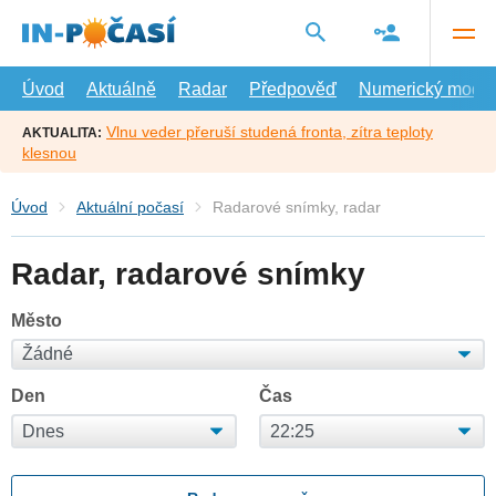
Přejít
na
hlavní
obsah
Úvod
Aktuálně
Radar
Předpověď
Numerický model
Vlnu veder přeruší studená fronta, zítra teploty
AKTUALITA:
klesnou
Úvod
Aktuální počasí
Radarové snímky, radar
Radar, radarové snímky
Město
Den
Čas