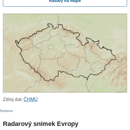
Radary na mapě
Zdroj dat:
ČHMÚ
Radarový snímek Evropy