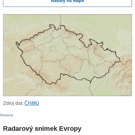
Radary na mapě
Zdroj dat:
ČHMÚ
Radarový snímek Evropy