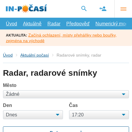
Přejít
na
hlavní
obsah
Úvod
Aktuálně
Radar
Předpověď
Numerický model
Začíná ochlazení, místy přeháňky nebo bouřky,
AKTUALITA:
zejména na východě
Úvod
Aktuální počasí
Radarové snímky, radar
Radar, radarové snímky
Město
Den
Čas