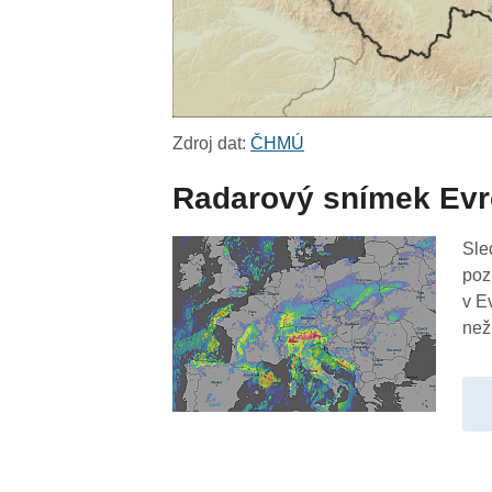
Zdroj dat:
ČHMÚ
Radarový snímek Ev
Sle
poz
v E
než