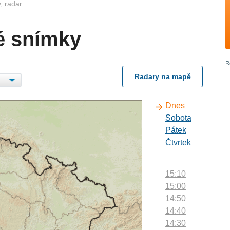
, radar
é snímky
Radary na mapě
Dnes
Sobota
Pátek
Čtvrtek
15:10
15:00
14:50
14:40
14:30