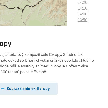
14:20
14:10
14:00
13:50
13:40
13:30
13:20
ropy
13:10
13:00
12:50
dujte radarový kompozit celé Evropy. Snadno tak
12:40
náte odkud se k nám chystají srážky nebo kde aktuálně
12:30
vropě prší. Radarový snímek Evropy je složen z více
12:20
 100 radarů po celé Evropě.
12:10
12:00
Zobrazit snímek Evropy
11:50
11:40
11:30
11:20