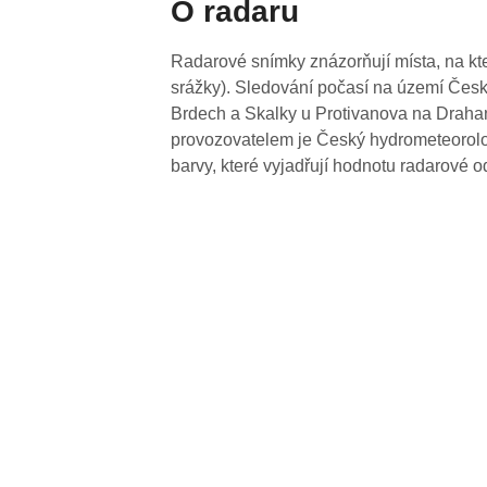
O radaru
Radarové snímky znázorňují místa, na kte
srážky). Sledování počasí na území Česk
Brdech a Skalky u Protivanova na Drahan
provozovatelem je Český hydrometeorolog
barvy, které vyjadřují hodnotu radarové o