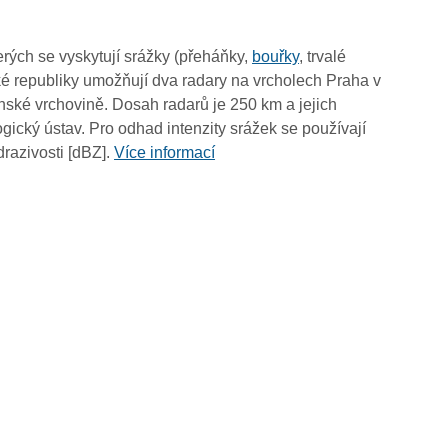
11:10
11:00
rých se vyskytují srážky (přeháňky,
bouřky
, trvalé
10:50
é republiky umožňují dva radary na vrcholech Praha v
10:40
ské vrchovině. Dosah radarů je 250 km a jejich
10:30
ický ústav. Pro odhad intenzity srážek se používají
10:20
drazivosti [dBZ].
Více informací
10:10
10:00
09:50
09:40
09:30
09:20
09:10
09:00
08:50
08:40
08:30
08:20