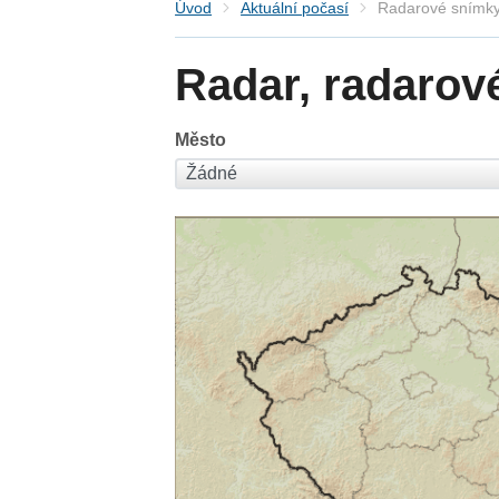
Úvod
Aktuální počasí
Radarové snímky
Radar, radarov
Město