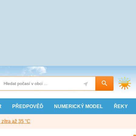
R
PŘEDPOVĚĎ
NUMERICKÝ
MODEL
ŘEKY
, zítra až 35 °C