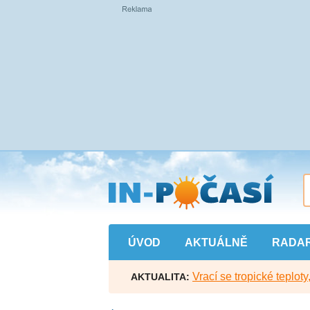
Přejít
na
hlavní
obsah
ÚVOD
AKTUÁLNĚ
RADA
Vrací se tropické teploty
AKTUALITA: