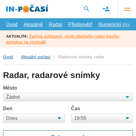
Přejít
na
hlavní
obsah
Úvod
Aktuálně
Radar
Předpověď
Numerický model
Začíná ochlazení, místy přeháňky nebo bouřky,
AKTUALITA:
zejména na východě
Úvod
Aktuální počasí
Radarové snímky, radar
Radar, radarové snímky
Město
Den
Čas