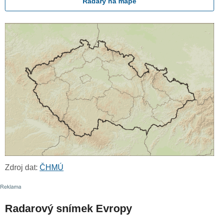
Radary na mapě
Zdroj dat:
ČHMÚ
Radarový snímek Evropy