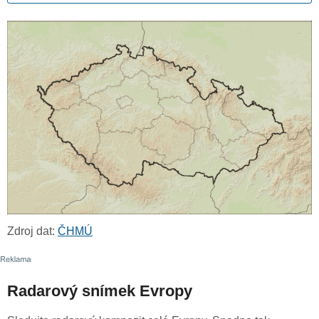
Zdroj dat:
ČHMÚ
Radarový snímek Evropy