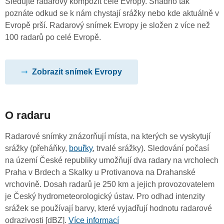
Sledujte radarový kompozit celé Evropy. Snadno tak
poznáte odkud se k nám chystají srážky nebo kde aktuálně v
Evropě prší. Radarový snímek Evropy je složen z více než
100 radarů po celé Evropě.
Zobrazit snímek Evropy
O radaru
Radarové snímky znázorňují místa, na kterých se vyskytují
srážky (přeháňky,
bouřky
, trvalé srážky). Sledování počasí
na území České republiky umožňují dva radary na vrcholech
Praha v Brdech a Skalky u Protivanova na Drahanské
vrchovině. Dosah radarů je 250 km a jejich provozovatelem
je Český hydrometeorologický ústav. Pro odhad intenzity
srážek se používají barvy, které vyjadřují hodnotu radarové
odrazivosti [dBZ].
Více informací