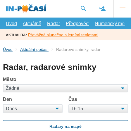
Přejít
na
hlavní
obsah
Úvod
Aktuálně
Radar
Předpověď
Numerický model
Převážně slunečno s letními teplotami
AKTUALITA:
Úvod
Aktuální počasí
Radarové snímky, radar
Radar, radarové snímky
Město
Den
Čas
Radary na mapě