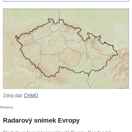
Zdroj dat:
ČHMÚ
Radarový snímek Evropy