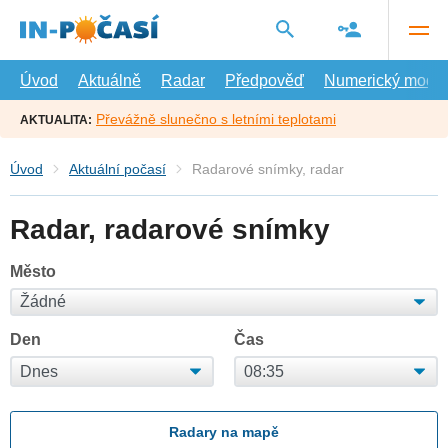
Přejít
na
hlavní
obsah
Úvod
Aktuálně
Radar
Předpověď
Numerický model
Převážně slunečno s letními teplotami
AKTUALITA:
Úvod
Aktuální počasí
Radarové snímky, radar
Radar, radarové snímky
Město
Den
Čas
Radary na mapě