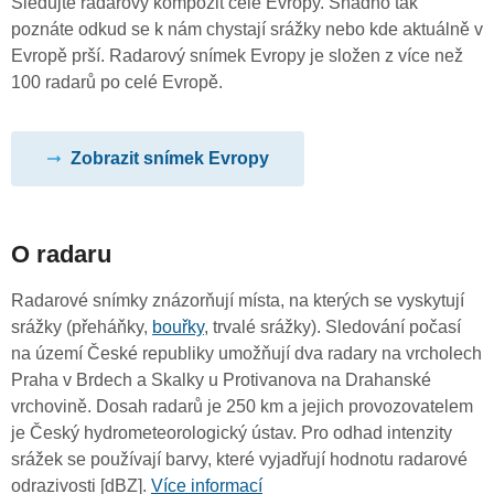
Sledujte radarový kompozit celé Evropy. Snadno tak
poznáte odkud se k nám chystají srážky nebo kde aktuálně v
Evropě prší. Radarový snímek Evropy je složen z více než
100 radarů po celé Evropě.
Zobrazit snímek Evropy
O radaru
Radarové snímky znázorňují místa, na kterých se vyskytují
srážky (přeháňky,
bouřky
, trvalé srážky). Sledování počasí
na území České republiky umožňují dva radary na vrcholech
Praha v Brdech a Skalky u Protivanova na Drahanské
vrchovině. Dosah radarů je 250 km a jejich provozovatelem
je Český hydrometeorologický ústav. Pro odhad intenzity
srážek se používají barvy, které vyjadřují hodnotu radarové
odrazivosti [dBZ].
Více informací