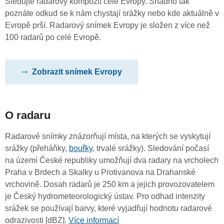
Sledujte radarový kompozit celé Evropy. Snadno tak
poznáte odkud se k nám chystají srážky nebo kde aktuálně v
Evropě prší. Radarový snímek Evropy je složen z více než
100 radarů po celé Evropě.
Zobrazit snímek Evropy
O radaru
Radarové snímky znázorňují místa, na kterých se vyskytují
srážky (přeháňky,
bouřky
, trvalé srážky). Sledování počasí
na území České republiky umožňují dva radary na vrcholech
Praha v Brdech a Skalky u Protivanova na Drahanské
vrchovině. Dosah radarů je 250 km a jejich provozovatelem
je Český hydrometeorologický ústav. Pro odhad intenzity
srážek se používají barvy, které vyjadřují hodnotu radarové
odrazivosti [dBZ].
Více informací