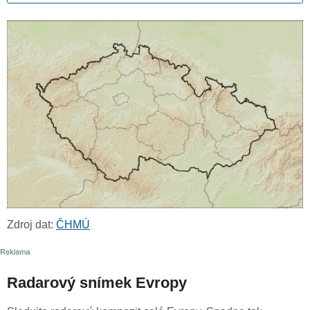
Zdroj dat:
ČHMÚ
Radarový snímek Evropy