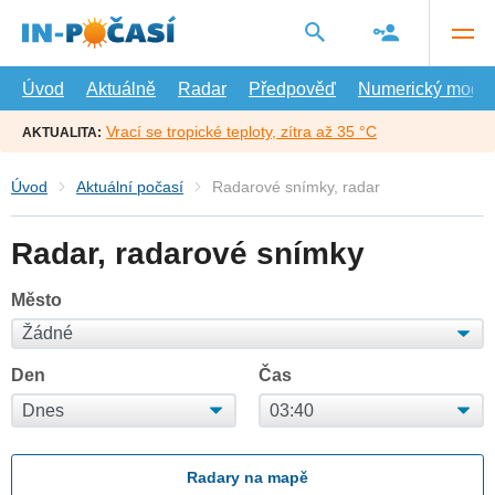
Přejít
na
hlavní
obsah
Úvod
Aktuálně
Radar
Předpověď
Numerický model
Vrací se tropické teploty, zítra až 35 °C
AKTUALITA:
Úvod
Aktuální počasí
Radarové snímky, radar
Radar, radarové snímky
Město
Den
Čas
Radary na mapě