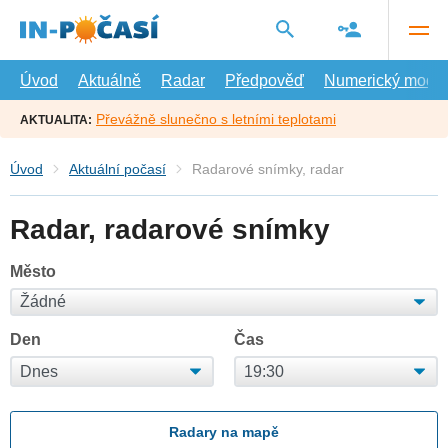
Přejít
na
hlavní
obsah
Úvod
Aktuálně
Radar
Předpověď
Numerický model
Převážně slunečno s letními teplotami
AKTUALITA:
Úvod
Aktuální počasí
Radarové snímky, radar
Radar, radarové snímky
Město
Den
Čas
Radary na mapě