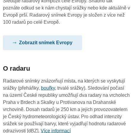
Sledujte radarový kompozit celé Evropy. Snadno tak
poznáte odkud se k nám chystají srážky nebo kde aktuálně v
Evropě prší. Radarový snímek Evropy je složen z více než
100 radarů po celé Evropě.
Zobrazit snímek Evropy
O radaru
Radarové snímky znázorňují místa, na kterých se vyskytují
srážky (přeháňky,
bouřky
, trvalé srážky). Sledování počasí
na území České republiky umožňují dva radary na vrcholech
Praha v Brdech a Skalky u Protivanova na Drahanské
vrchovině. Dosah radarů je 250 km a jejich provozovatelem
je Český hydrometeorologický ústav. Pro odhad intenzity
srážek se používají barvy, které vyjadřují hodnotu radarové
odrazivosti [dBZ].
Více informací