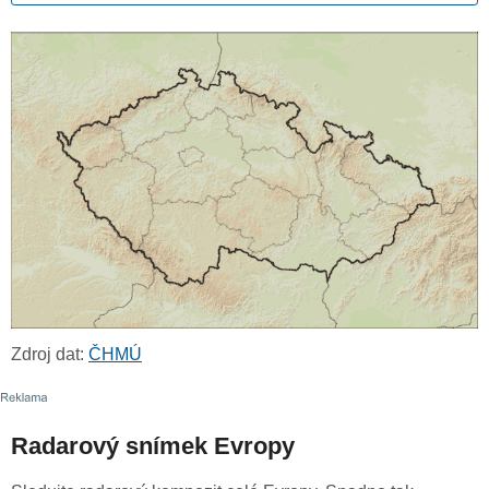
Zdroj dat:
ČHMÚ
Radarový snímek Evropy