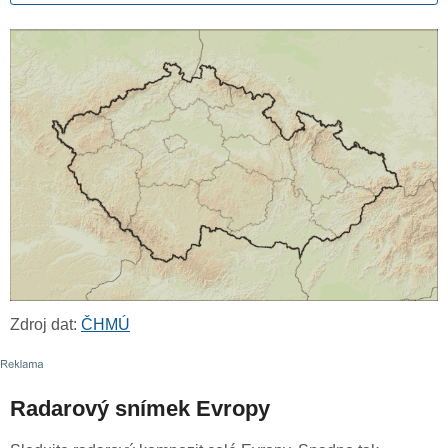
Zdroj dat:
ČHMÚ
Radarový snímek Evropy