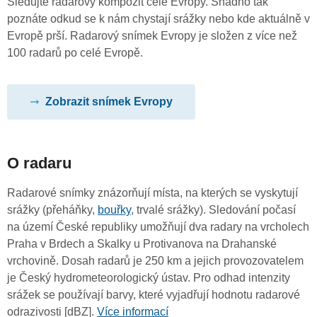
Sledujte radarový kompozit celé Evropy. Snadno tak
poznáte odkud se k nám chystají srážky nebo kde aktuálně v
Evropě prší. Radarový snímek Evropy je složen z více než
100 radarů po celé Evropě.
Zobrazit snímek Evropy
O radaru
Radarové snímky znázorňují místa, na kterých se vyskytují
srážky (přeháňky,
bouřky
, trvalé srážky). Sledování počasí
na území České republiky umožňují dva radary na vrcholech
Praha v Brdech a Skalky u Protivanova na Drahanské
vrchovině. Dosah radarů je 250 km a jejich provozovatelem
je Český hydrometeorologický ústav. Pro odhad intenzity
srážek se používají barvy, které vyjadřují hodnotu radarové
odrazivosti [dBZ].
Více informací