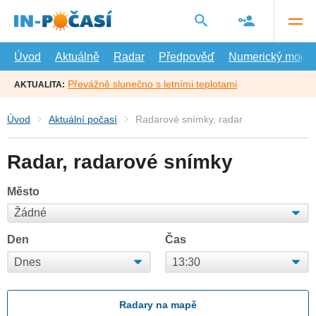
Přejít
na
hlavní
obsah
Úvod
Aktuálně
Radar
Předpověď
Numerický model
Převážně slunečno s letními teplotami
AKTUALITA:
Úvod
Aktuální počasí
Radarové snímky, radar
Radar, radarové snímky
Město
Den
Čas
Radary na mapě