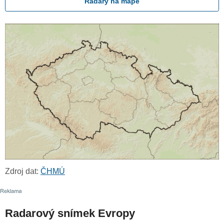
Radary na mapě
Zdroj dat:
ČHMÚ
Radarový snímek Evropy