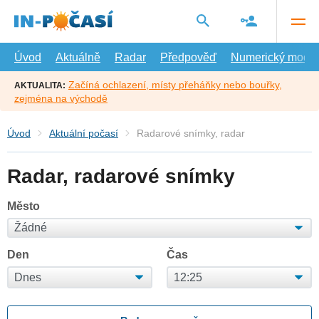
Přejít
na
hlavní
obsah
Úvod
Aktuálně
Radar
Předpověď
Numerický model
Začíná ochlazení, místy přeháňky nebo bouřky,
AKTUALITA:
zejména na východě
Úvod
Aktuální počasí
Radarové snímky, radar
Radar, radarové snímky
Město
Den
Čas