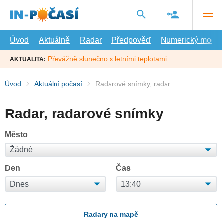
Přejít
na
hlavní
obsah
Úvod
Aktuálně
Radar
Předpověď
Numerický model
Převážně slunečno s letními teplotami
AKTUALITA:
Úvod
Aktuální počasí
Radarové snímky, radar
Radar, radarové snímky
Město
Den
Čas
Radary na mapě