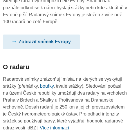
Sledujte radarový kompozit celé Evropy. Snadno tak
poznáte odkud se k nám chystají srážky nebo kde aktuálně v
Evropě prší. Radarový snímek Evropy je složen z více než
100 radarů po celé Evropě.
Zobrazit snímek Evropy
O radaru
Radarové snímky znázorňují místa, na kterých se vyskytují
srážky (přeháňky,
bouřky
, trvalé srážky). Sledování počasí
na území České republiky umožňují dva radary na vrcholech
Praha v Brdech a Skalky u Protivanova na Drahanské
vrchovině. Dosah radarů je 250 km a jejich provozovatelem
je Český hydrometeorologický ústav. Pro odhad intenzity
srážek se používají barvy, které vyjadřují hodnotu radarové
odrazivosti [dBZ].
Více informací