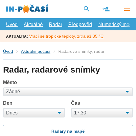
Přejít
na
hlavní
obsah
Úvod
Aktuálně
Radar
Předpověď
Numerický model
Vrací se tropické teploty, zítra až 35 °C
AKTUALITA:
Úvod
Aktuální počasí
Radarové snímky, radar
Radar, radarové snímky
Město
Den
Čas
Radary na mapě