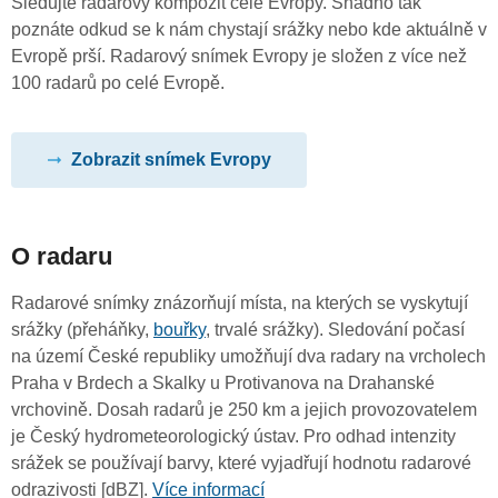
Sledujte radarový kompozit celé Evropy. Snadno tak
poznáte odkud se k nám chystají srážky nebo kde aktuálně v
Evropě prší. Radarový snímek Evropy je složen z více než
100 radarů po celé Evropě.
Zobrazit snímek Evropy
O radaru
Radarové snímky znázorňují místa, na kterých se vyskytují
srážky (přeháňky,
bouřky
, trvalé srážky). Sledování počasí
na území České republiky umožňují dva radary na vrcholech
Praha v Brdech a Skalky u Protivanova na Drahanské
vrchovině. Dosah radarů je 250 km a jejich provozovatelem
je Český hydrometeorologický ústav. Pro odhad intenzity
srážek se používají barvy, které vyjadřují hodnotu radarové
odrazivosti [dBZ].
Více informací