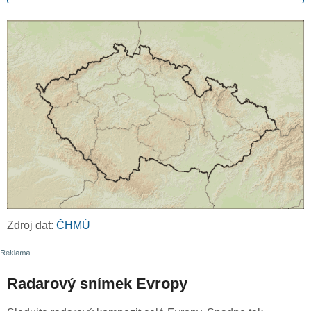
Zdroj dat:
ČHMÚ
Radarový snímek Evropy