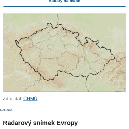
Radary na mapě
Zdroj dat:
ČHMÚ
Radarový snímek Evropy