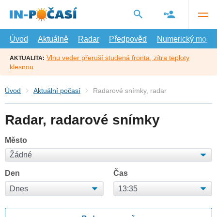
Přejít
na
hlavní
obsah
Úvod
Aktuálně
Radar
Předpověď
Numerický model
Vlnu veder přeruší studená fronta, zítra teploty
AKTUALITA:
klesnou
Úvod
Aktuální počasí
Radarové snímky, radar
Radar, radarové snímky
Město
Den
Čas