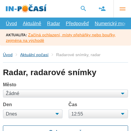
Přejít
na
hlavní
obsah
Úvod
Aktuálně
Radar
Předpověď
Numerický model
Začíná ochlazení, místy přeháňky nebo bouřky,
AKTUALITA:
zejména na východě
Úvod
Aktuální počasí
Radarové snímky, radar
Radar, radarové snímky
Město
Den
Čas