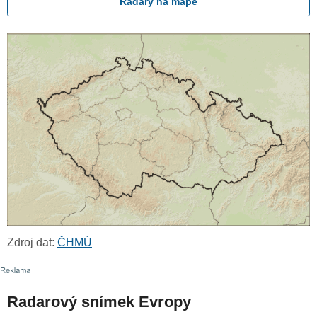
Radary na mapě
Zdroj dat:
ČHMÚ
Radarový snímek Evropy