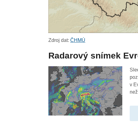
Zdroj dat:
ČHMÚ
Radarový snímek Ev
Sle
poz
v E
než