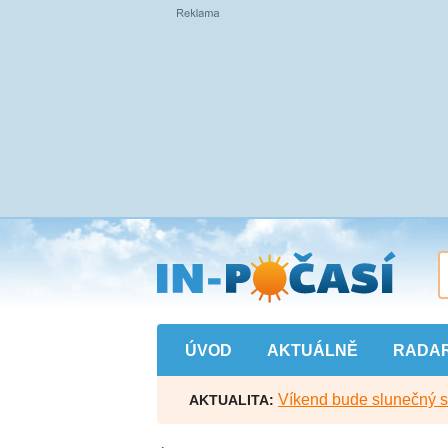
Přejít
na
hlavní
obsah
ÚVOD
AKTUÁLNĚ
RADA
Víkend bude slunečný s l
AKTUALITA: