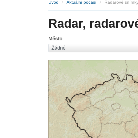
Úvod
Aktuální počasí
Radarové snímky
Radar, radarov
Město