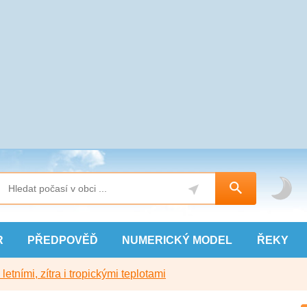
R
PŘEDPOVĚĎ
NUMERICKÝ
MODEL
ŘEKY
etními, zítra i tropickými teplotami