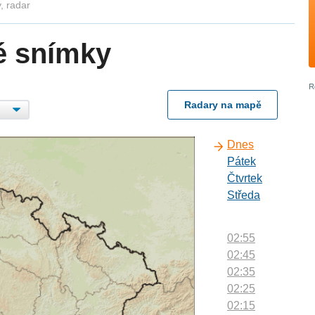
, radar
é snímky
Radary na mapě
Dnes
Pátek
Čtvrtek
Středa
02:55
02:45
02:35
02:25
02:15