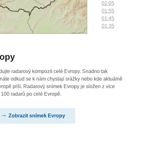
02:05
01:55
01:45
01:35
01:25
01:15
01:05
ropy
00:55
00:45
00:35
dujte radarový kompozit celé Evropy. Snadno tak
00:25
náte odkud se k nám chystají srážky nebo kde aktuálně
00:15
vropě prší. Radarový snímek Evropy je složen z více
00:05
 100 radarů po celé Evropě.
Zobrazit snímek Evropy