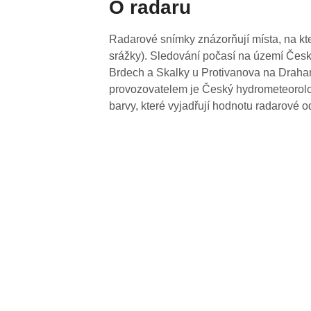
O radaru
Radarové snímky znázorňují místa, na kte
srážky). Sledování počasí na území Česk
Brdech a Skalky u Protivanova na Drahan
provozovatelem je Český hydrometeorolog
barvy, které vyjadřují hodnotu radarové o