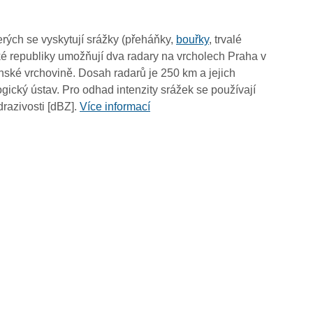
rých se vyskytují srážky (přeháňky,
bouřky
, trvalé
é republiky umožňují dva radary na vrcholech Praha v
ské vrchovině. Dosah radarů je 250 km a jejich
ický ústav. Pro odhad intenzity srážek se používají
drazivosti [dBZ].
Více informací