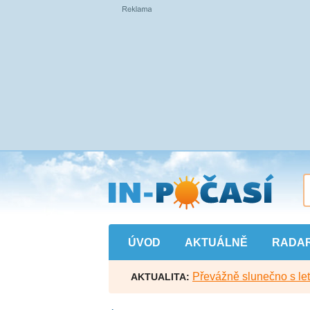
Přejít
na
hlavní
obsah
ÚVOD
AKTUÁLNĚ
RADA
Převážně slunečno s let
AKTUALITA: