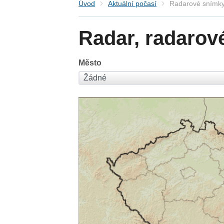
Úvod
Aktuální počasí
Radarové snímky
Radar, radarov
Město