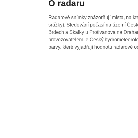
O radaru
Radarové snímky znázorňují místa, na kte
srážky). Sledování počasí na území Česk
Brdech a Skalky u Protivanova na Drahan
provozovatelem je Český hydrometeorolog
barvy, které vyjadřují hodnotu radarové o