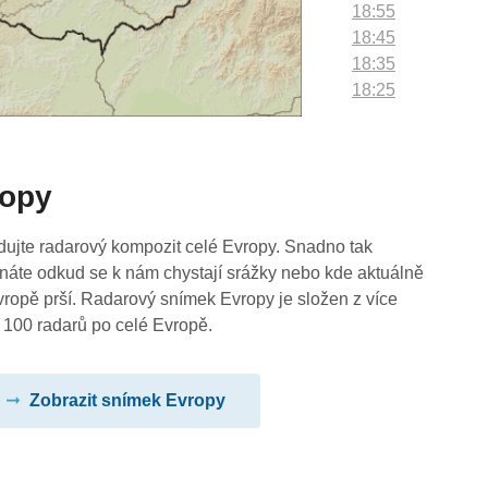
18:55
18:45
18:35
18:25
18:15
18:05
17:55
ropy
17:45
17:35
17:25
dujte radarový kompozit celé Evropy. Snadno tak
17:15
náte odkud se k nám chystají srážky nebo kde aktuálně
17:05
vropě prší. Radarový snímek Evropy je složen z více
16:55
 100 radarů po celé Evropě.
16:45
16:35
Zobrazit snímek Evropy
16:25
16:15
16:05
15:55