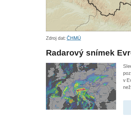
Zdroj dat:
ČHMÚ
Radarový snímek Ev
Sle
poz
v E
než