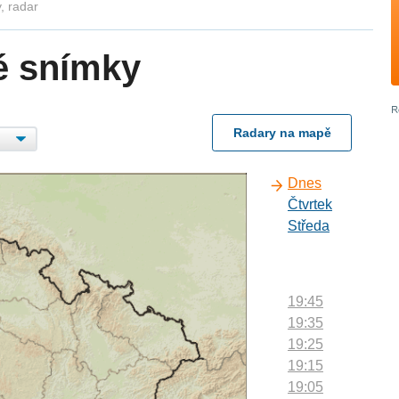
, radar
é snímky
Radary na mapě
Dnes
Čtvrtek
Středa
19:45
19:35
19:25
19:15
19:05