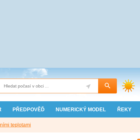
R
PŘEDPOVĚĎ
NUMERICKÝ
MODEL
ŘEKY
ními teplotami