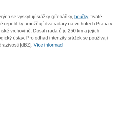
15:45
15:35
rých se vyskytují srážky (přeháňky,
bouřky
, trvalé
15:25
é republiky umožňují dva radary na vrcholech Praha v
15:15
ské vrchovině. Dosah radarů je 250 km a jejich
15:05
ický ústav. Pro odhad intenzity srážek se používají
14:55
drazivosti [dBZ].
Více informací
14:45
14:35
14:25
14:15
14:05
13:55
13:45
13:35
13:25
13:15
13:05
12:55