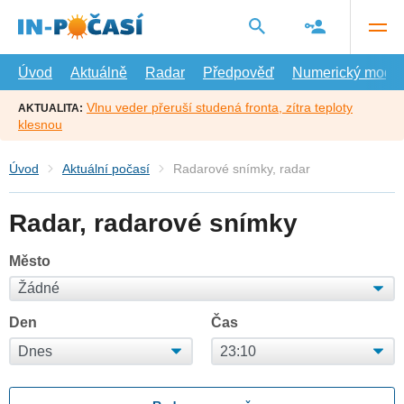
Přejít
na
hlavní
obsah
Úvod
Aktuálně
Radar
Předpověď
Numerický model
Vlnu veder přeruší studená fronta, zítra teploty
AKTUALITA:
klesnou
Úvod
Aktuální počasí
Radarové snímky, radar
Radar, radarové snímky
Město
Den
Čas