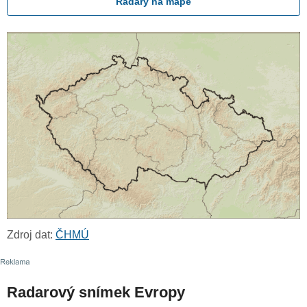
Radary na mapě
Zdroj dat:
ČHMÚ
Radarový snímek Evropy