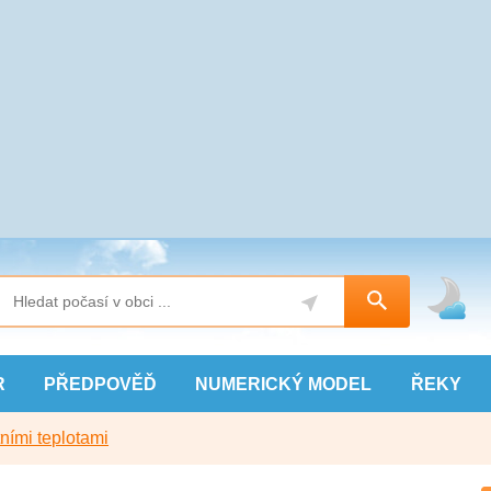
R
PŘEDPOVĚĎ
NUMERICKÝ
MODEL
ŘEKY
ními teplotami