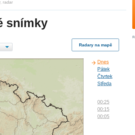
, radar
é snímky
Radary na mapě
Dnes
Pátek
Čtvrtek
Středa
00:25
00:15
00:05