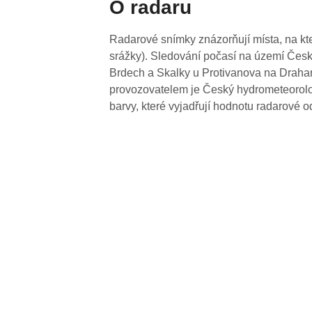
O radaru
Radarové snímky znázorňují místa, na kte
srážky). Sledování počasí na území Česk
Brdech a Skalky u Protivanova na Drahan
provozovatelem je Český hydrometeorolog
barvy, které vyjadřují hodnotu radarové o