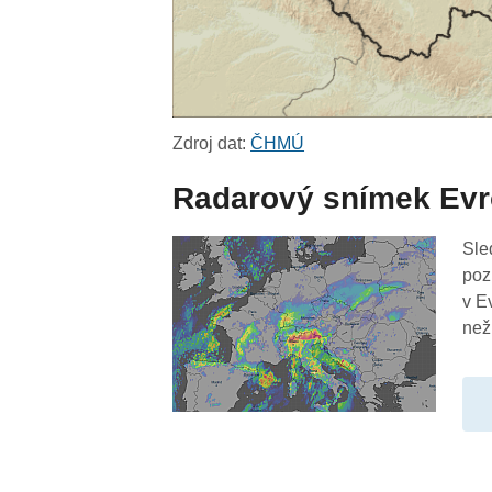
Zdroj dat:
ČHMÚ
Radarový snímek Ev
Sle
poz
v E
než