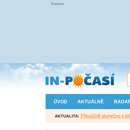
Přejít
na
hlavní
obsah
ÚVOD
AKTUÁLNĚ
RADA
Převážně slunečno s let
AKTUALITA: