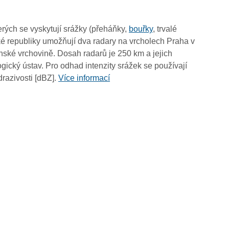
rých se vyskytují srážky (přeháňky,
bouřky
, trvalé
é republiky umožňují dva radary na vrcholech Praha v
ské vrchovině. Dosah radarů je 250 km a jejich
ický ústav. Pro odhad intenzity srážek se používají
drazivosti [dBZ].
Více informací