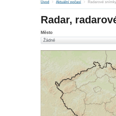
Úvod
Aktuální počasí
Radarové snímky
Radar, radarov
Město