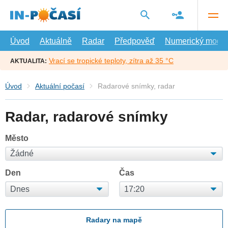
Přejít
na
hlavní
obsah
Úvod
Aktuálně
Radar
Předpověď
Numerický model
Vrací se tropické teploty, zítra až 35 °C
AKTUALITA:
Úvod
Aktuální počasí
Radarové snímky, radar
Radar, radarové snímky
Město
Den
Čas
Radary na mapě