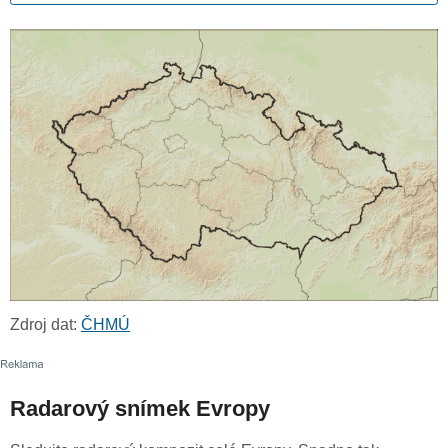
Zdroj dat:
ČHMÚ
Radarový snímek Evropy