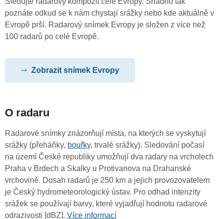
Sledujte radarový kompozit celé Evropy. Snadno tak
poznáte odkud se k nám chystají srážky nebo kde aktuálně v
Evropě prší. Radarový snímek Evropy je složen z více než
100 radarů po celé Evropě.
Zobrazit snímek Evropy
O radaru
Radarové snímky znázorňují místa, na kterých se vyskytují
srážky (přeháňky,
bouřky
, trvalé srážky). Sledování počasí
na území České republiky umožňují dva radary na vrcholech
Praha v Brdech a Skalky u Protivanova na Drahanské
vrchovině. Dosah radarů je 250 km a jejich provozovatelem
je Český hydrometeorologický ústav. Pro odhad intenzity
srážek se používají barvy, které vyjadřují hodnotu radarové
odrazivosti [dBZ].
Více informací