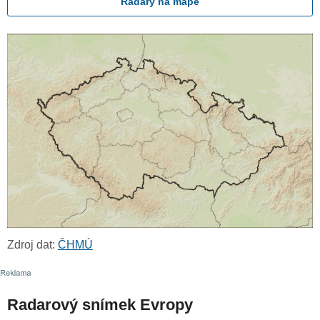
Radary na mapě
Zdroj dat:
ČHMÚ
Radarový snímek Evropy