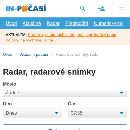
Přejít
na
hlavní
obsah
Úvod
Aktuálně
Radar
Předpověď
Numerický model
Kromě východu ochlazení, místy přeháňky nebo
AKTUALITA:
bouřky, na východě i silné
Úvod
Aktuální počasí
Radarové snímky, radar
Radar, radarové snímky
Město
Den
Čas