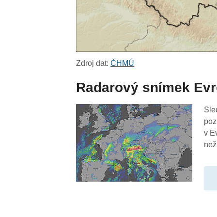
Zdroj dat:
ČHMÚ
Radarový snímek Ev
Sle
poz
v E
než