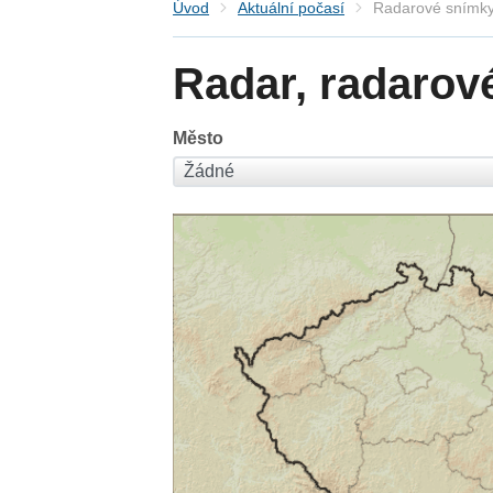
Úvod
Aktuální počasí
Radarové snímky
Radar, radarov
Město