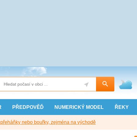
R
PŘEDPOVĚĎ
NUMERICKÝ
MODEL
ŘEKY
y přeháňky nebo bouřky, zejména na východě