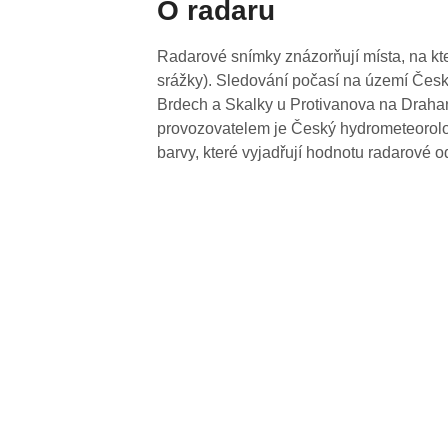
O radaru
Radarové snímky znázorňují místa, na kte
srážky). Sledování počasí na území Česk
Brdech a Skalky u Protivanova na Drahan
provozovatelem je Český hydrometeorolog
barvy, které vyjadřují hodnotu radarové o