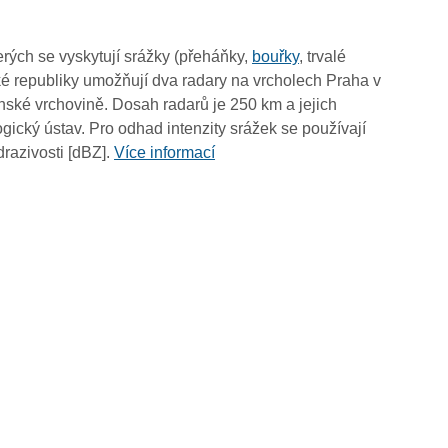
19:05
18:55
rých se vyskytují srážky (přeháňky,
bouřky
, trvalé
18:45
é republiky umožňují dva radary na vrcholech Praha v
18:35
ské vrchovině. Dosah radarů je 250 km a jejich
18:25
ický ústav. Pro odhad intenzity srážek se používají
18:15
drazivosti [dBZ].
Více informací
18:05
17:55
17:45
17:35
17:25
17:15
17:05
16:55
16:45
16:35
16:25
16:15