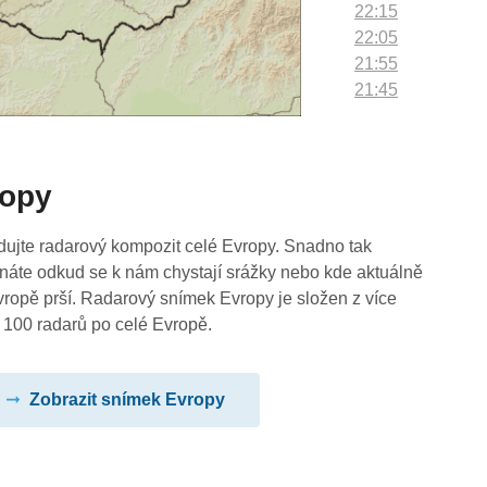
22:15
22:05
21:55
21:45
21:35
21:25
21:15
ropy
21:05
20:55
20:45
dujte radarový kompozit celé Evropy. Snadno tak
20:35
náte odkud se k nám chystají srážky nebo kde aktuálně
20:25
vropě prší. Radarový snímek Evropy je složen z více
20:15
 100 radarů po celé Evropě.
20:05
19:55
Zobrazit snímek Evropy
19:45
19:35
19:25
19:15