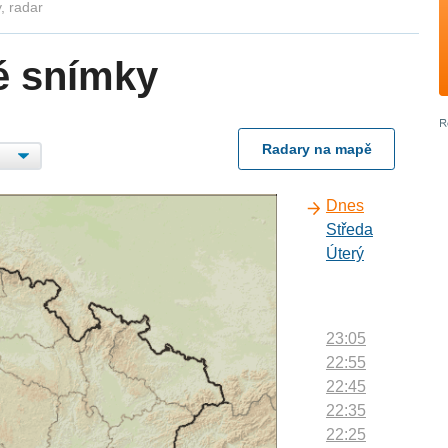
, radar
é snímky
Radary na mapě
Dnes
Středa
Úterý
23:05
22:55
22:45
22:35
22:25