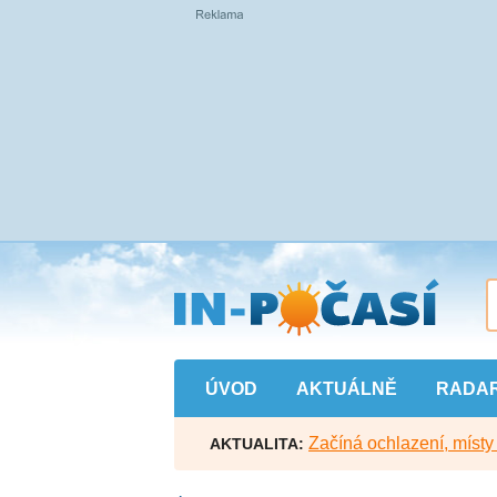
Přejít
na
hlavní
obsah
ÚVOD
AKTUÁLNĚ
RADA
Začíná ochlazení, míst
AKTUALITA: