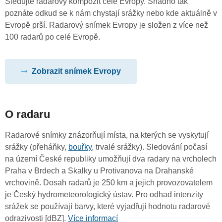
Sledujte radarový kompozit celé Evropy. Snadno tak
poznáte odkud se k nám chystají srážky nebo kde aktuálně v
Evropě prší. Radarový snímek Evropy je složen z více než
100 radarů po celé Evropě.
Zobrazit snímek Evropy
O radaru
Radarové snímky znázorňují místa, na kterých se vyskytují
srážky (přeháňky,
bouřky
, trvalé srážky). Sledování počasí
na území České republiky umožňují dva radary na vrcholech
Praha v Brdech a Skalky u Protivanova na Drahanské
vrchovině. Dosah radarů je 250 km a jejich provozovatelem
je Český hydrometeorologický ústav. Pro odhad intenzity
srážek se používají barvy, které vyjadřují hodnotu radarové
odrazivosti [dBZ].
Více informací