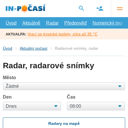
Přejít
na
hlavní
obsah
Úvod
Aktuálně
Radar
Předpověď
Numerický model
Vrací se tropické teploty, zítra až 35 °C
AKTUALITA:
Úvod
Aktuální počasí
Radarové snímky, radar
Radar, radarové snímky
Město
Den
Čas
Radary na mapě