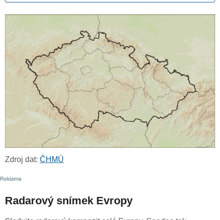
Zdroj dat:
ČHMÚ
Radarový snímek Evropy