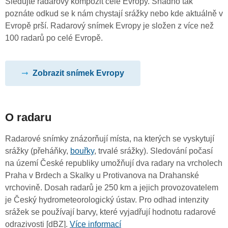
Sledujte radarový kompozit celé Evropy. Snadno tak
poznáte odkud se k nám chystají srážky nebo kde aktuálně v
Evropě prší. Radarový snímek Evropy je složen z více než
100 radarů po celé Evropě.
Zobrazit snímek Evropy
O radaru
Radarové snímky znázorňují místa, na kterých se vyskytují
srážky (přeháňky,
bouřky
, trvalé srážky). Sledování počasí
na území České republiky umožňují dva radary na vrcholech
Praha v Brdech a Skalky u Protivanova na Drahanské
vrchovině. Dosah radarů je 250 km a jejich provozovatelem
je Český hydrometeorologický ústav. Pro odhad intenzity
srážek se používají barvy, které vyjadřují hodnotu radarové
odrazivosti [dBZ].
Více informací