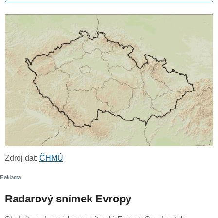
Zdroj dat:
ČHMÚ
Radarový snímek Evropy