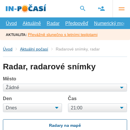
Přejít
na
hlavní
obsah
Úvod
Aktuálně
Radar
Předpověď
Numerický model
Převážně slunečno s letními teplotami
AKTUALITA:
Úvod
Aktuální počasí
Radarové snímky, radar
Radar, radarové snímky
Město
Den
Čas
Radary na mapě