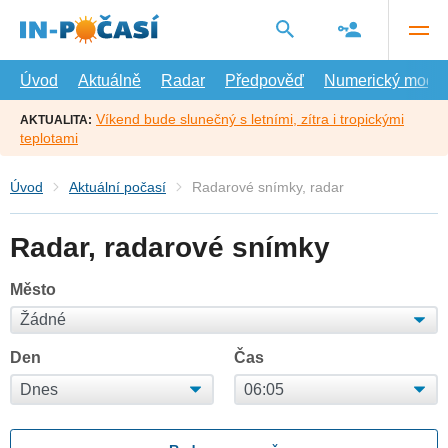
Přejít
na
hlavní
obsah
Úvod
Aktuálně
Radar
Předpověď
Numerický model
Víkend bude slunečný s letními, zítra i tropickými
AKTUALITA:
teplotami
Úvod
Aktuální počasí
Radarové snímky, radar
Radar, radarové snímky
Město
Den
Čas