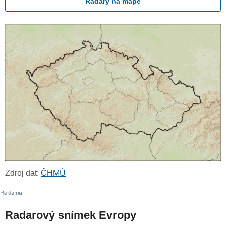
Radary na mapě
Zdroj dat:
ČHMÚ
Radarový snímek Evropy