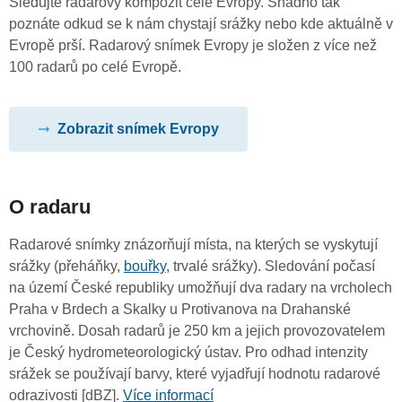
Sledujte radarový kompozit celé Evropy. Snadno tak
poznáte odkud se k nám chystají srážky nebo kde aktuálně v
Evropě prší. Radarový snímek Evropy je složen z více než
100 radarů po celé Evropě.
Zobrazit snímek Evropy
O radaru
Radarové snímky znázorňují místa, na kterých se vyskytují
srážky (přeháňky,
bouřky
, trvalé srážky). Sledování počasí
na území České republiky umožňují dva radary na vrcholech
Praha v Brdech a Skalky u Protivanova na Drahanské
vrchovině. Dosah radarů je 250 km a jejich provozovatelem
je Český hydrometeorologický ústav. Pro odhad intenzity
srážek se používají barvy, které vyjadřují hodnotu radarové
odrazivosti [dBZ].
Více informací