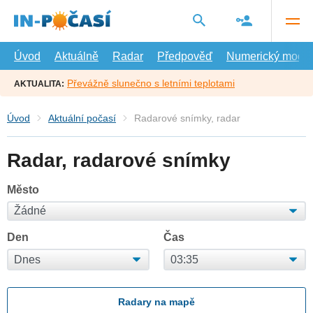
Přejít
na
hlavní
obsah
Úvod
Aktuálně
Radar
Předpověď
Numerický model
Převážně slunečno s letními teplotami
AKTUALITA:
Úvod
Aktuální počasí
Radarové snímky, radar
Radar, radarové snímky
Město
Den
Čas
Radary na mapě