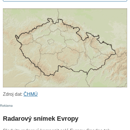
Zdroj dat:
ČHMÚ
Radarový snímek Evropy