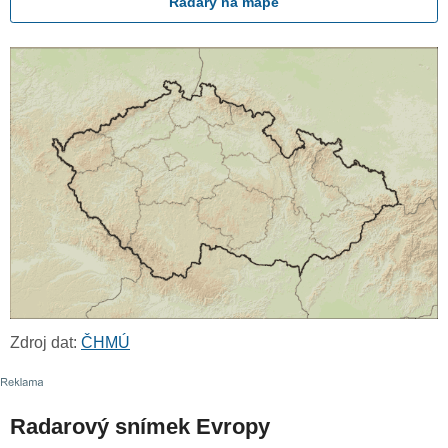
Radary na mapě
Zdroj dat:
ČHMÚ
Radarový snímek Evropy