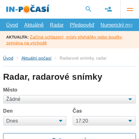
Přejít
na
hlavní
obsah
Úvod
Aktuálně
Radar
Předpověď
Numerický model
Začíná ochlazení, místy přeháňky nebo bouřky,
AKTUALITA:
zejména na východě
Úvod
Aktuální počasí
Radarové snímky, radar
Radar, radarové snímky
Město
Den
Čas