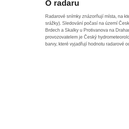
O radaru
Radarové snímky znázorňují místa, na kte
srážky). Sledování počasí na území Česk
Brdech a Skalky u Protivanova na Drahan
provozovatelem je Český hydrometeorolog
barvy, které vyjadřují hodnotu radarové o