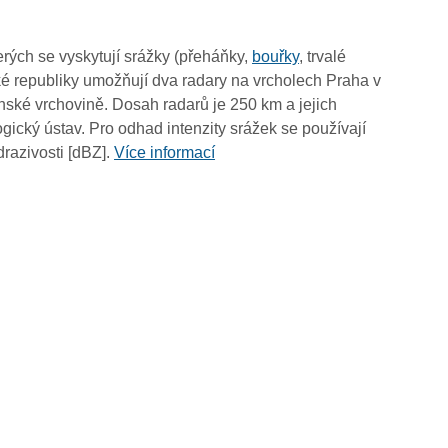
rých se vyskytují srážky (přeháňky,
bouřky
, trvalé
é republiky umožňují dva radary na vrcholech Praha v
ské vrchovině. Dosah radarů je 250 km a jejich
ický ústav. Pro odhad intenzity srážek se používají
drazivosti [dBZ].
Více informací