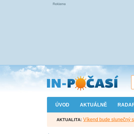
Přejít
na
hlavní
obsah
ÚVOD
AKTUÁLNĚ
RADA
Víkend bude slunečný s l
AKTUALITA: