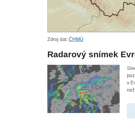
Zdroj dat:
ČHMÚ
Radarový snímek Ev
Sle
poz
v E
než