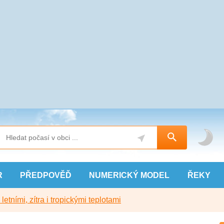
R
PŘEDPOVĚĎ
NUMERICKÝ
MODEL
ŘEKY
etními, zítra i tropickými teplotami