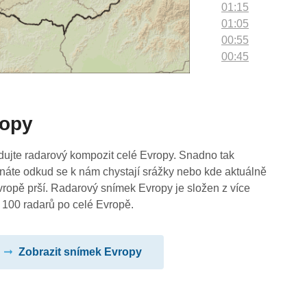
01:15
01:05
00:55
00:45
00:35
00:25
00:15
ropy
00:05
dujte radarový kompozit celé Evropy. Snadno tak
náte odkud se k nám chystají srážky nebo kde aktuálně
vropě prší. Radarový snímek Evropy je složen z více
 100 radarů po celé Evropě.
Zobrazit snímek Evropy