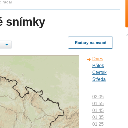
, radar
é snímky
Radary na mapě
Dnes
Pátek
Čtvrtek
Středa
02:05
01:55
01:45
01:35
01:25