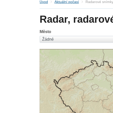
Úvod
Aktuální počasí
Radarové snímky
Radar, radarov
Město