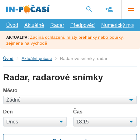
Přejít
na
hlavní
obsah
Úvod
Aktuálně
Radar
Předpověď
Numerický model
Začíná ochlazení, místy přeháňky nebo bouřky,
AKTUALITA:
zejména na východě
Úvod
Aktuální počasí
Radarové snímky, radar
Radar, radarové snímky
Město
Den
Čas