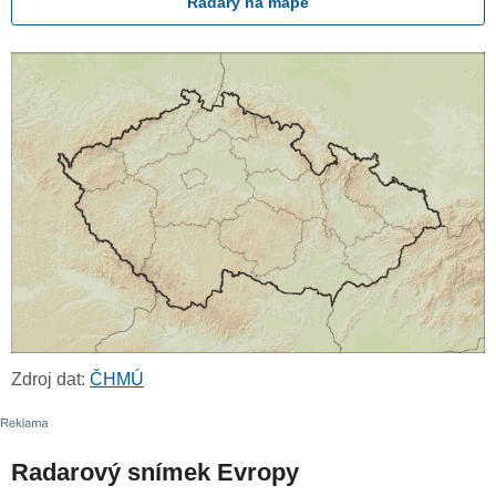
Radary na mapě
Zdroj dat:
ČHMÚ
Radarový snímek Evropy